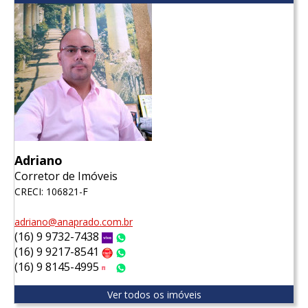
Adriano
Corretor de Imóveis
CRECI: 106821-F
adriano@anaprado.com.br
(16) 9 9732-7438
Vivo
WhatsApp
(16) 9 9217-8541
Claro
WhatsApp
(16) 9 8145-4995
Tim
WhatsApp
Ver todos os imóveis