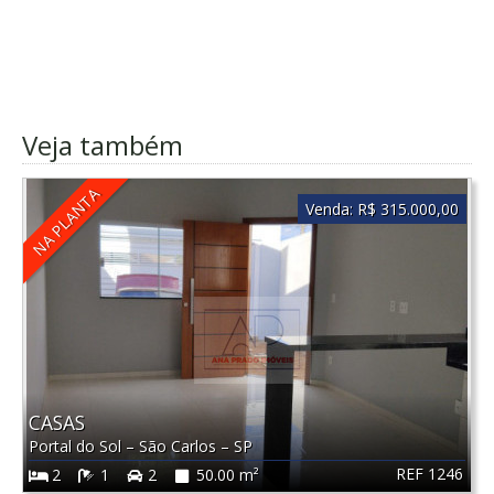
Veja também
NA PLANTA
Venda:
R$ 315.000,00
CASAS
Portal do Sol
–
São Carlos
–
SP
REF 1246
2
1
2
50.00 m²