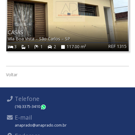
CASAS
Vila Boa Vista
–
São Carlos
–
SP
REF 1315
3
1
1
2
117.00 m²
Voltar
Telefone
(16) 3375-3410
WhatsApp
E-mail
anaprado@anaprado.com.br