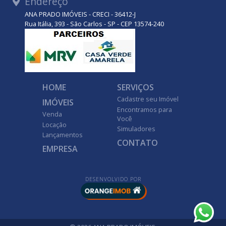
Endereço
ANA PRADO IMÓVEIS - CRECI - 36412-J
Rua Itália, 393 - São Carlos - SP - CEP 13574-240
HOME
SERVIÇOS
Cadastre seu Imóvel
IMÓVEIS
Encontramos para
Venda
Você
Locação
Simuladores
Lançamentos
CONTATO
EMPRESA
DESENVOLVIDO POR