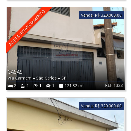
ACEITA FINANCIAMENTO
Venda:
R$ 320.000,00
CASAS
Vila Carmem
–
São Carlos
–
SP
REF 1328
2
1
1
1
121.32 m²
Venda:
R$ 320.000,00