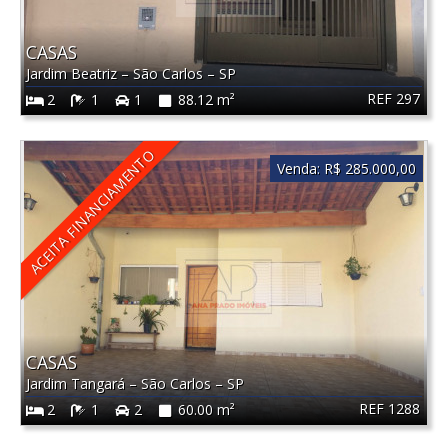
CASAS
Jardim Beatriz
–
São Carlos
–
SP
REF 297
2
1
1
88.12 m²
ACEITA FINANCIAMENTO
Venda:
R$ 285.000,00
CASAS
Jardim Tangará
–
São Carlos
–
SP
REF 1288
2
1
2
60.00 m²