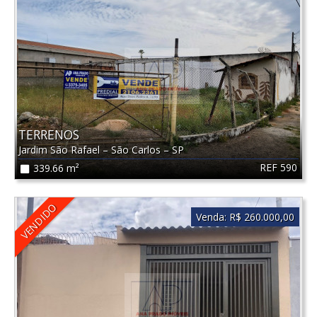
TERRENOS
Jardim São Rafael
–
São Carlos
–
SP
REF 590
339.66 m²
VENDIDO
Venda:
R$ 260.000,00