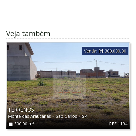
Veja também
Venda:
R$ 300.000,00
TERRENOS
Monte das Araucarias
–
São Carlos
–
SP
REF 1194
300.00 m²