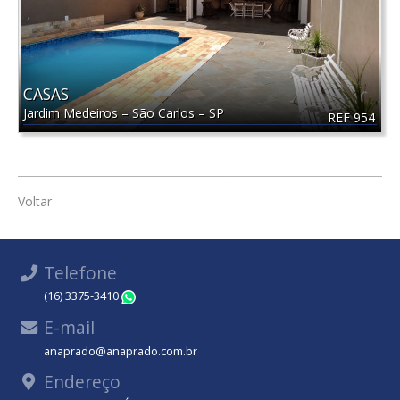
CASAS
Jardim Medeiros
–
São Carlos
–
SP
REF 954
Voltar
Telefone
(16) 3375-3410
WhatsApp
E-mail
anaprado@anaprado.com.br
Endereço