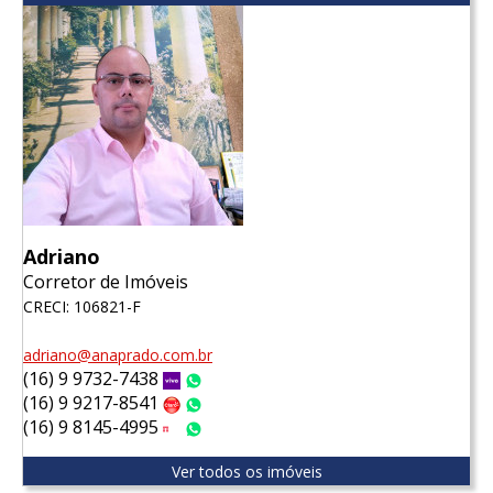
Adriano
Corretor de Imóveis
CRECI: 106821-F
adriano@anaprado.com.br
(16) 9 9732-7438
Vivo
WhatsApp
(16) 9 9217-8541
Claro
WhatsApp
(16) 9 8145-4995
Tim
WhatsApp
Ver todos os imóveis