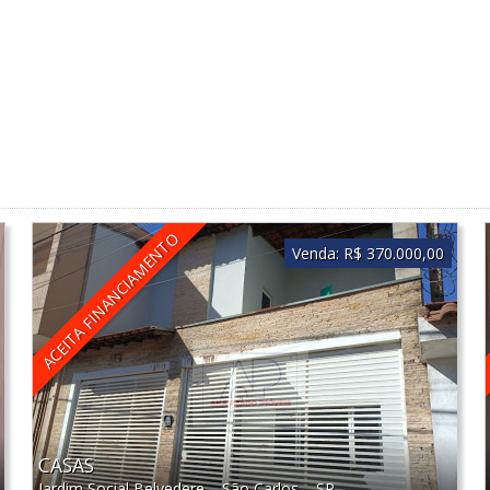
ACEITA FINANCIAMENTO
Venda:
R$ 370.000,00
CASAS
Jardim Social Belvedere
–
São Carlos
–
SP