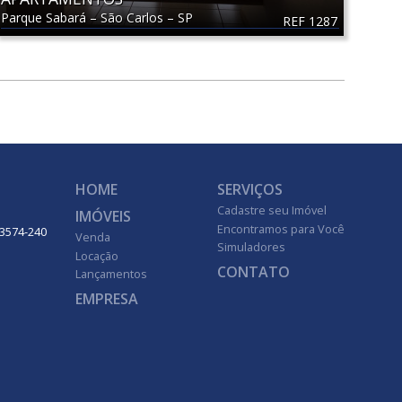
Parque Sabará
–
São Carlos
–
SP
REF 1287
HOME
SERVIÇOS
Cadastre seu Imóvel
IMÓVEIS
Encontramos para Você
 13574-240
Venda
Simuladores
Locação
CONTATO
Lançamentos
EMPRESA