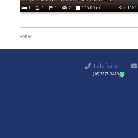
REF 1181
1
1
1
2
125.00 m²
Voltar
Telefone
(16) 3375-3410
Wha