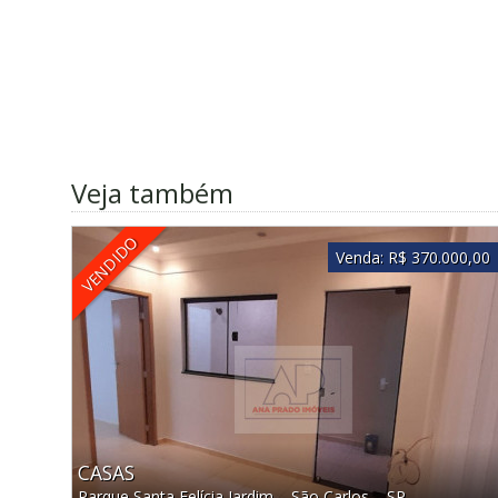
Veja também
VENDIDO
Venda:
R$ 370.000,00
CASAS
Parque Santa Felícia Jardim
–
São Carlos
–
SP