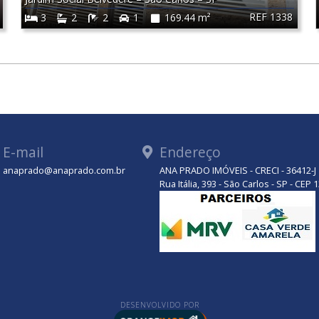
REF 1338
3
2
2
1
169.44 m²
E-mail
Endereço
anaprado@anaprado.com.br
ANA PRADO IMÓVEIS - CRECI - 36412-J
tsApp
Rua Itália, 393 - São Carlos - SP - CEP
DESENVOLVIDO POR