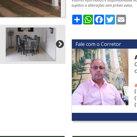
Valores informados e disponibilidade d
sujeitos a alterações sem prévio aviso.
Share
WhatsApp
Facebook
Twitter
Emai
Fale com o Corretor
C
a