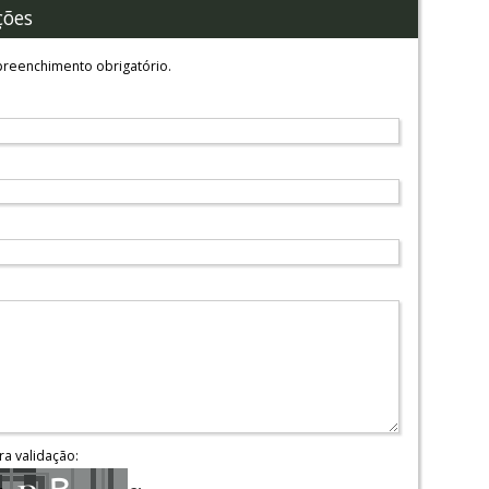
ções
reenchimento obrigatório.
ra validação: