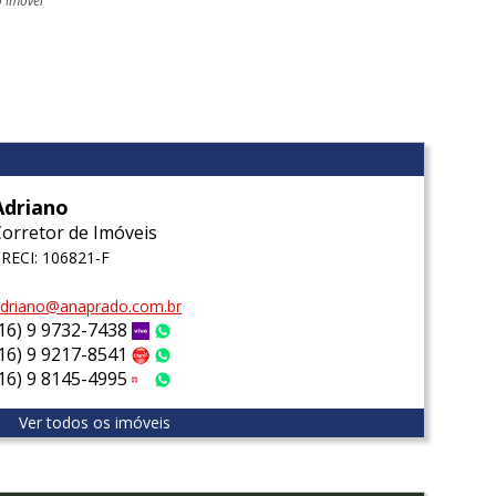
o imóvel
l
Adriano
Corretor de Imóveis
RECI: 106821-F
driano@anaprado.com.br
(16) 9 9732-7438
Vivo
WhatsApp
(16) 9 9217-8541
Claro
WhatsApp
(16) 9 8145-4995
Tim
WhatsApp
Ver todos os imóveis