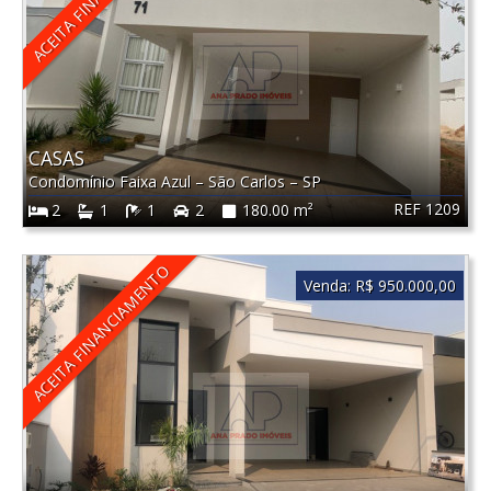
CASAS
Condomínio Faixa Azul
–
São Carlos
–
SP
REF 1209
2
1
1
2
180.00 m²
ACEITA FINANCIAMENTO
Venda:
R$ 950.000,00