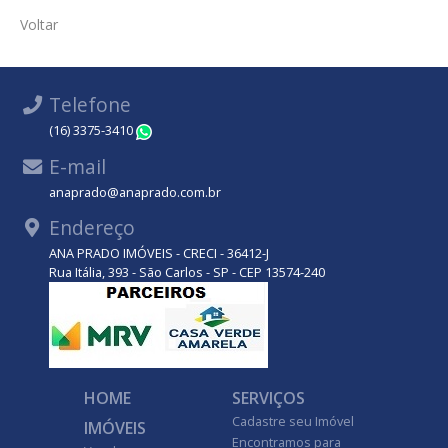
Voltar
Telefone
(16) 3375-3410
WhatsApp
E-mail
anaprado@anaprado.com.br
Endereço
ANA PRADO IMÓVEIS - CRECI - 36412-J
Rua Itália, 393 - São Carlos - SP - CEP 13574-240
HOME
SERVIÇOS
Cadastre seu Imóvel
IMÓVEIS
Encontramos para