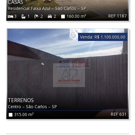
CASAS
Residencial Faixa Azul
–
São Carlos
–
SP
REF 1187
3
1
2
2
160.00 m²
Venda:
R$ 1.100.000,00
TERRENOS
Centro
–
São Carlos
–
SP
REF 631
315.00 m²