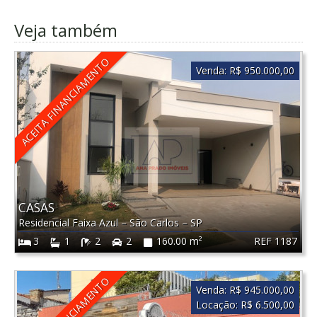
Veja também
ACEITA FINANCIAMENTO
Venda:
R$ 950.000,00
CASAS
Residencial Faixa Azul
–
São Carlos
–
SP
REF 1187
3
1
2
2
160.00 m²
Venda:
R$ 945.000,00
Locação:
R$ 6.500,00