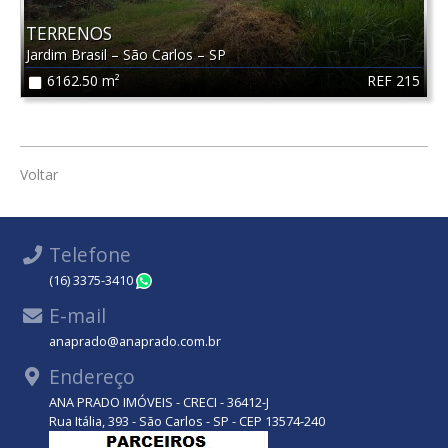
TERRENOS
Jardim Brasil
–
São Carlos
–
SP
REF 215
6162.50 m²
Voltar
Telefone
(16) 3375-3410
WhatsApp
E-mail
anaprado@anaprado.com.br
Endereço
ANA PRADO IMÓVEIS - CRECI - 36412-J
Rua Itália, 393 - São Carlos - SP - CEP 13574-240