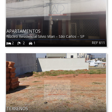
APARTAMENTOS
Núcleo Residencial Silvio Vilari
–
São Carlos
–
SP
REF 611
2
2
1
TERRENOS