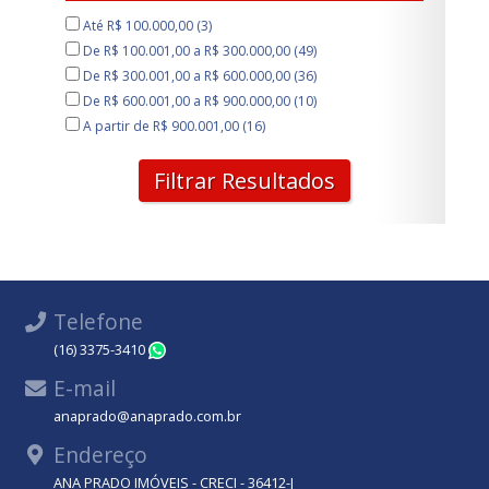
Parque Novo Mundo (1)
Até R$ 100.000,00 (3)
Parque Paraíso (1)
De R$ 100.001,00 a R$ 300.000,00 (49)
Parque Santa Felícia Jardim (1)
De R$ 300.001,00 a R$ 600.000,00 (36)
Parque Santa Mônica (1)
De R$ 600.001,00 a R$ 900.000,00 (10)
Parque São José (1)
A partir de R$ 900.001,00 (16)
Parque dos Timburis (1)
Recanto do Sabiá (2)
Filtrar Resultados
Recreio São Judas Tadeu (1)
Residencial Arcoville (1)
Residencial Eldorado (1)
Residencial Faixa Azul (1)
Residencial Samambaia (1)
Romeu Santini (1)
Telefone
Vila Alpes (1)
(16) 3375-3410
WhatsApp
Vila Boa Vista (10)
Vila Boa Vista 1 (2)
E-mail
Vila Carmem (2)
anaprado@anaprado.com.br
Vila Izabel (1)
Endereço
Vila Monte Carlo (1)
Vila Morumbi (1)
ANA PRADO IMÓVEIS - CRECI - 36412-J