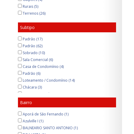
Rurais (5)
Terrenos (26)
Subtipo
Padrão (17)
Padrão (62)
Sobrado (10)
Sala Comercial (6)
Casa de Condomínio (4)
Padrão (6)
Loteamento / Condomínio (14)
Chácara (3)
Casa Comercial (1)
Loja (1)
Bairro
Kitchenette (1)
Aporá de São Fernando (1)
Casa de Vila (1)
Azulville I (1)
Padrão (4)
BALNEARIO SANTO ANTONIO (1)
Sobrado de Condomínio (1)