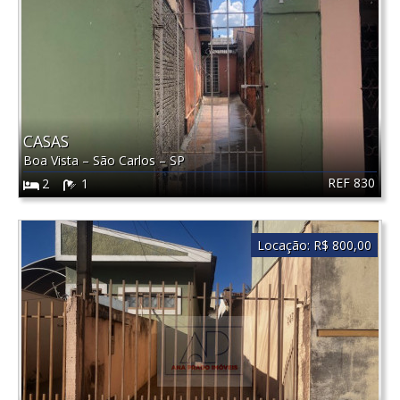
CASAS
Boa Vista
–
São Carlos
–
SP
REF 830
2
1
Locação:
R$ 800,00