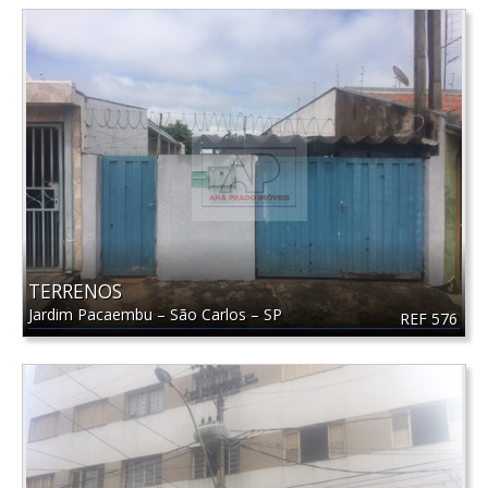
TERRENOS
Jardim Pacaembu
–
São Carlos
–
SP
REF 576