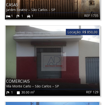
CASAS
Jardim Beatriz
–
São Carlos
–
SP
REF 1735
1
1
1
Locação:
R$ 850,00
COMERCIAIS
Vila Monte Carlo
–
São Carlos
–
SP
REF 129
1
30.00 m²