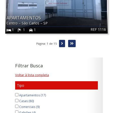
APARTAMENTOS
Centro
–
São Carlos
–
SP
REF 1116
1
1
1
Próxima
Última
Página: 1 de 15
Filtrar Busca
Voltar à lista completa
Tipo
Apartamentos (17)
Casas (80)
Comerciais (9)
Galpões (4)