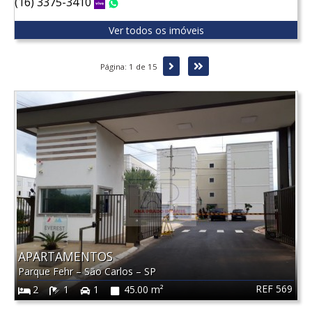
(16) 3375-3410
Vivo
WhatsApp
Ver todos os imóveis
Próxima
Última
Página: 1 de 15
APARTAMENTOS
Parque Fehr
–
São Carlos
–
SP
REF 569
2
1
1
45.00 m²