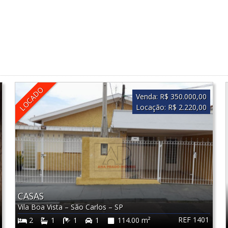
LOCADO
Venda:
R$ 350.000,00
Locação:
R$ 2.220,00
CASAS
Vila Boa Vista
–
São Carlos
–
SP
REF 1401
2
1
1
1
114.00 m²