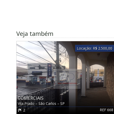
Veja também
Locação:
R$ 2.500,00
COMERCIAIS
Vila Prado
–
São Carlos
–
SP
REF 668
2