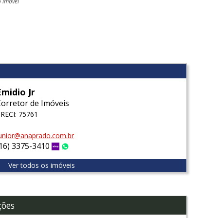
o imóvel
l
Emidio Jr
Corretor de Imóveis
RECI: 75761
unior@anaprado.com.br
(16) 3375-3410
Vivo
WhatsApp
Ver todos os imóveis
ções