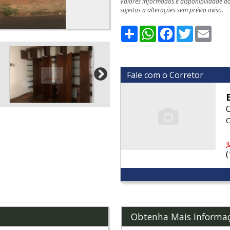
Valores informados e disponibilidade d
sujeitos a alterações sem prévio aviso.
Share
WhatsApp
Facebook
Twitter
Emai
Fale com o Corretor
C
j
Obtenha Mais Informa