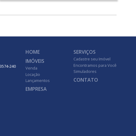
HOME
SERVIÇOS
Cadastre seu Imóvel
IMÓVEIS
Encontramos para Você
 13574-240
Venda
Simuladores
Locação
CONTATO
Lançamentos
EMPRESA