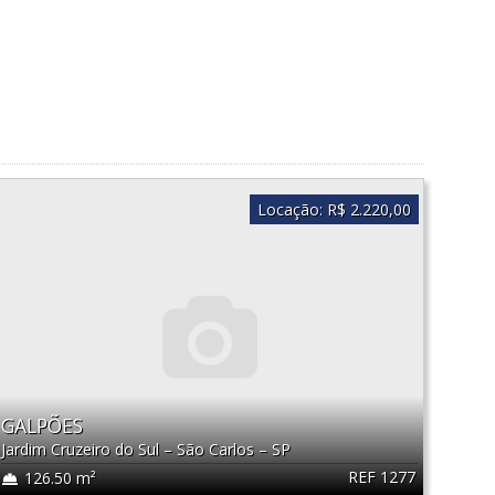
Locação:
R$ 2.220,00
GALPÕES
Jardim Cruzeiro do Sul
–
São Carlos
–
SP
REF 1277
126.50 m²