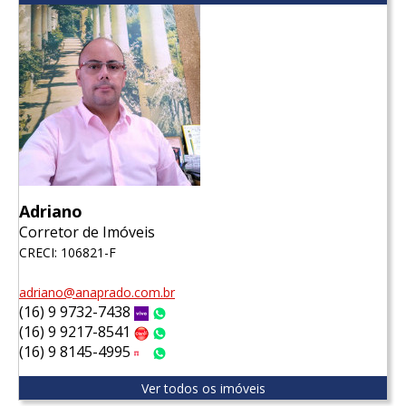
Adriano
Corretor de Imóveis
CRECI: 106821-F
adriano@anaprado.com.br
(16) 9 9732-7438
Vivo
WhatsApp
(16) 9 9217-8541
Claro
WhatsApp
(16) 9 8145-4995
Tim
WhatsApp
Ver todos os imóveis