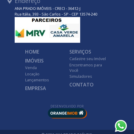
Endereço
ANA PRADO IMÓVEIS - CRECI - 36412-J
Rua Itália, 393 - São Carlos - SP - CEP 13574-240
HOME
SERVIÇOS
Cadastre seu Imóvel
IMÓVEIS
Encontramos para
Venda
Você
Locação
Simuladores
Lançamentos
CONTATO
EMPRESA
DESENVOLVIDO POR