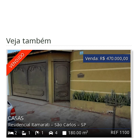
Veja também
VENDIDO
Venda:
R$ 470.000,00
CASAS
Residencial Itamarati
–
São Carlos
–
SP
REF 1100
2
1
1
4
180.00 m²