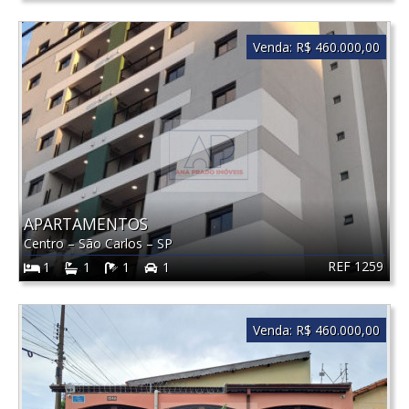
Venda:
R$ 460.000,00
APARTAMENTOS
Centro
–
São Carlos
–
SP
REF 1259
1
1
1
1
Venda:
R$ 460.000,00