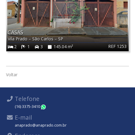
CASAS
Vila Prado
–
São Carlos
–
SP
REF 1253
2
1
3
145.04 m²
Voltar
Telefone
(16) 3375-3410
WhatsApp
E-mail
anaprado@anaprado.com.br