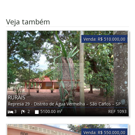
Veja também
Venda:
R$ 510.000,00
RURAIS
Represa 29 - Distrito de Água Vermelha
–
São Carlos
–
SP
REF 1093
3
2
5100.00 m²
Venda:
R$ 550.000,00