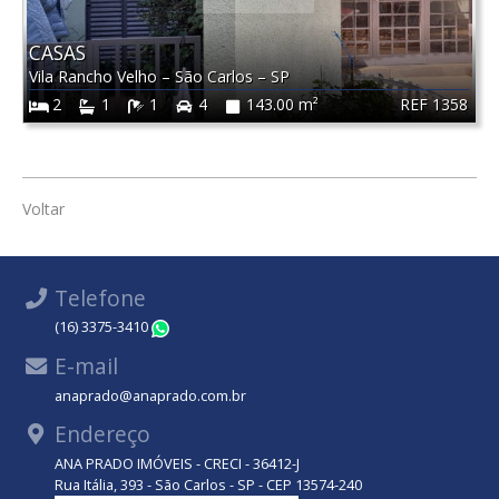
CASAS
Vila Rancho Velho
–
São Carlos
–
SP
REF 1358
2
1
1
4
143.00 m²
Voltar
Telefone
(16) 3375-3410
WhatsApp
E-mail
anaprado@anaprado.com.br
Endereço
ANA PRADO IMÓVEIS - CRECI - 36412-J
Rua Itália, 393 - São Carlos - SP - CEP 13574-240