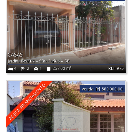
CASAS
Jardim Beatriz
–
São Carlos
–
SP
REF 975
4
2
1
257.00 m²
ACEITA FINANCIAMENTO
Venda:
R$ 580.000,00