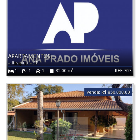
APARTAMENTOS
–
Itirapina
–
SP
REF 707
1
1
1
32.00 m²
Venda:
R$ 850.000,00