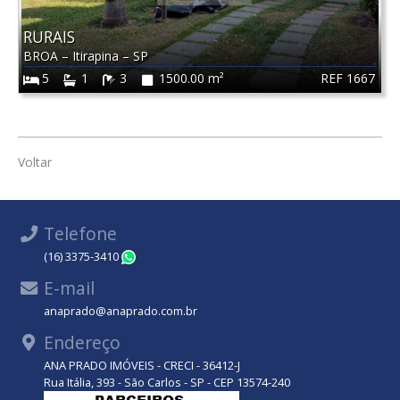
RURAIS
BROA
–
Itirapina
–
SP
REF 1667
5
1
3
1500.00 m²
Voltar
Telefone
(16) 3375-3410
WhatsApp
E-mail
anaprado@anaprado.com.br
Endereço
ANA PRADO IMÓVEIS - CRECI - 36412-J
Rua Itália, 393 - São Carlos - SP - CEP 13574-240