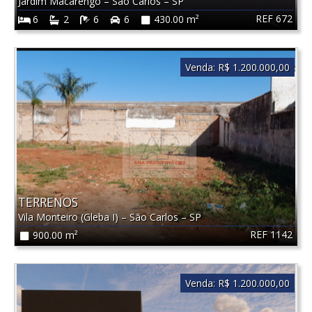
Jardim Macarengo
–
São Carlos
–
SP
REF 672
6
2
6
6
430.00 m²
Venda:
R$ 1.200.000,00
TERRENOS
Vila Monteiro (Gleba I)
–
São Carlos
–
SP
REF 1142
900.00 m²
Venda:
R$ 1.200.000,00