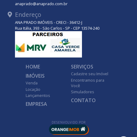
anaprado@anaprado.com.br
Endereço
ANA PRADO IMÓVEIS - CRECI - 36412-J
Rua Itália, 393 - São Carlos - SP - CEP 13574-240
HOME
SERVIÇOS
Cadastre seu Imóvel
IMÓVEIS
Encontramos para
Venda
Você
Locação
Simuladores
Lançamentos
CONTATO
EMPRESA
DESENVOLVIDO POR