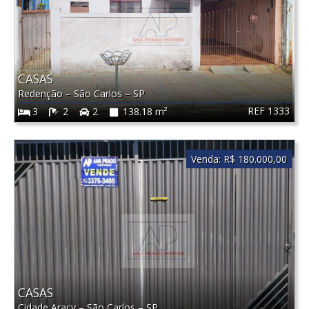
CASAS
Redenção
–
São Carlos
–
SP
REF 1333
3
2
2
138.18 m²
Venda:
R$ 180.000,00
CASAS
Cidade Aracy
–
São Carlos
–
SP