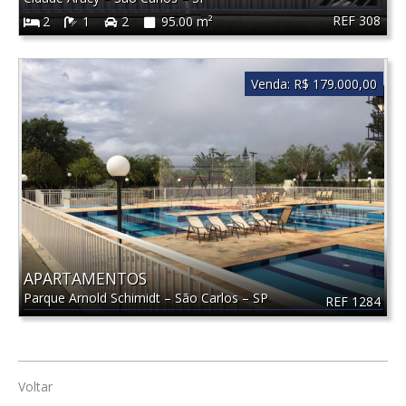
REF 308
2
1
2
95.00 m²
Venda:
R$ 179.000,00
APARTAMENTOS
Parque Arnold Schimidt
–
São Carlos
–
SP
REF 1284
Voltar