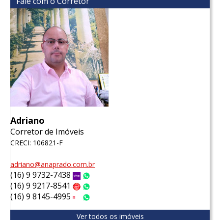
Fale com o Corretor
Adriano
Corretor de Imóveis
CRECI: 106821-F
adriano@anaprado.com.br
(16) 9 9732-7438
Vivo
WhatsApp
(16) 9 9217-8541
Claro
WhatsApp
(16) 9 8145-4995
Tim
WhatsApp
Ver todos os imóveis