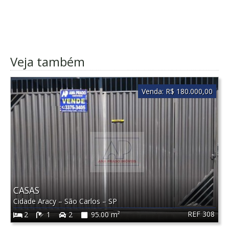
Veja também
Venda:
R$ 180.000,00
CASAS
Cidade Aracy
–
São Carlos
–
SP
REF 308
2
1
2
95.00 m²