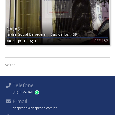
CASAS
Jardim Social Belvedere
–
São Carlos
–
SP
REF 157
2
1
1
Voltar
Telefone
(16) 3375-3410
WhatsApp
E-mail
anaprado@anaprado.com.br