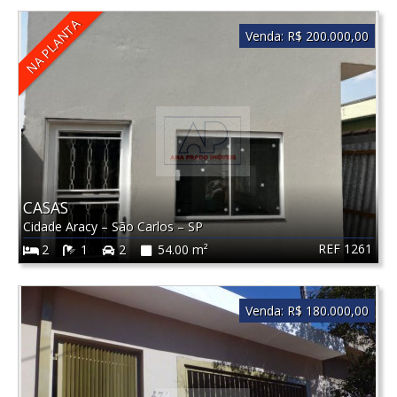
NA PLANTA
Venda:
R$ 200.000,00
CASAS
Cidade Aracy
–
São Carlos
–
SP
REF 1261
2
1
2
54.00 m²
Venda:
R$ 180.000,00