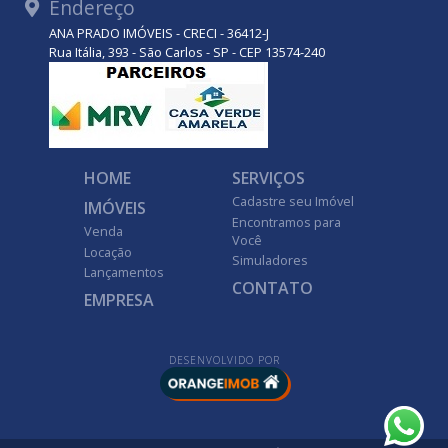
Endereço
ANA PRADO IMÓVEIS - CRECI - 36412-J
Rua Itália, 393 - São Carlos - SP - CEP 13574-240
HOME
SERVIÇOS
Cadastre seu Imóvel
IMÓVEIS
Encontramos para
Venda
Você
Locação
Simuladores
Lançamentos
CONTATO
EMPRESA
DESENVOLVIDO POR