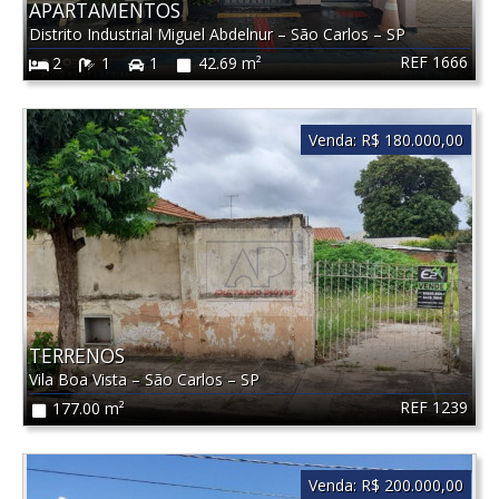
APARTAMENTOS
Distrito Industrial Miguel Abdelnur
–
São Carlos
–
SP
REF 1666
2
1
1
42.69 m²
Venda:
R$ 180.000,00
TERRENOS
Vila Boa Vista
–
São Carlos
–
SP
REF 1239
177.00 m²
Venda:
R$ 200.000,00