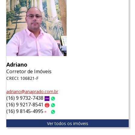
Adriano
Corretor de Imóveis
CRECI: 106821-F
adriano@anaprado.com.br
(16) 9 9732-7438
Vivo
WhatsApp
(16) 9 9217-8541
Claro
WhatsApp
(16) 9 8145-4995
Tim
WhatsApp
Ver todos os imóveis