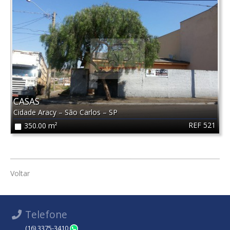
CASAS
Cidade Aracy
–
São Carlos
–
SP
REF 521
350.00 m²
Voltar
Telefone
(16) 3375-3410
WhatsApp