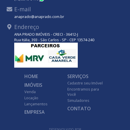
E-mail
anaprado@anaprado.com.br
Endereço
ANA PRADO IMÓVEIS - CRECI - 36412-J
Rua Itália, 393 - São Carlos - SP - CEP 13574-240
HOME
SERVIÇOS
Cadastre seu Imóvel
IMÓVEIS
Encontramos para
Venda
Você
Locação
Simuladores
Lançamentos
CONTATO
EMPRESA
DESENVOLVIDO POR