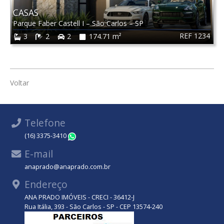
CASAS
Parque Faber Castell I
–
São Carlos
–
SP
REF 1234
3
2
2
174.71 m²
Voltar
Telefone
(16) 3375-3410
WhatsApp
E-mail
anaprado@anaprado.com.br
Endereço
ANA PRADO IMÓVEIS - CRECI - 36412-J
Rua Itália, 393 - São Carlos - SP - CEP 13574-240