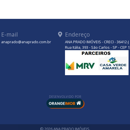
E-mail
Endereço
anaprado@anaprado.com.br
ANA PRADO IMÓVEIS - CRECI - 36412-J
tsApp
Rua Itália, 393 - São Carlos - SP - CEP
DESENVOLVIDO POR
© 2026 ANA PRADO IMÓVEIS.