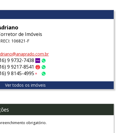
Adriano
Corretor de Imóveis
RECI: 106821-F
driano@anaprado.com.br
(16) 9 9732-7438
Vivo
WhatsApp
(16) 9 9217-8541
Claro
WhatsApp
(16) 9 8145-4995
Tim
WhatsApp
Ver todos os imóveis
ções
reenchimento obrigatório.