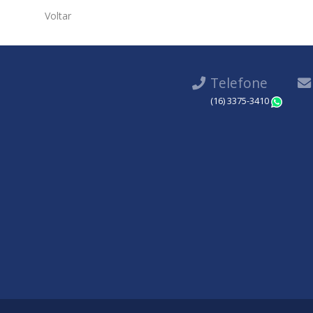
Voltar
Telefone
(16) 3375-3410
Wha