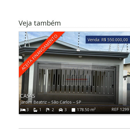
Veja também
ACEITA FINANCIAMENTO
Venda:
R$ 550.000,00
CASAS
Jardim Beatriz
–
São Carlos
–
SP
REF 1299
3
1
2
3
178.50 m²