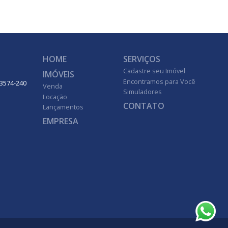
HOME
SERVIÇOS
Cadastre seu Imóvel
IMÓVEIS
Encontramos para Você
 13574-240
Venda
Simuladores
Locação
CONTATO
Lançamentos
EMPRESA