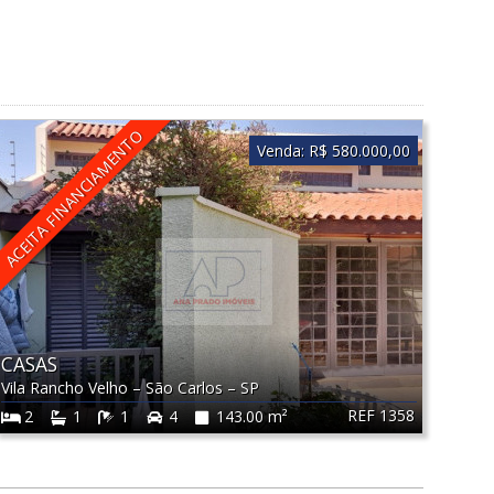
ACEITA FINANCIAMENTO
Venda:
R$ 580.000,00
CASAS
Vila Rancho Velho
–
São Carlos
–
SP
REF 1358
2
1
1
4
143.00 m²