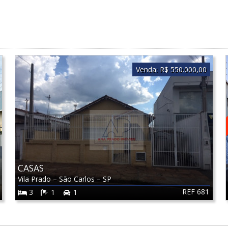
Venda:
R$ 550.000,00
CASAS
Vila Prado
–
São Carlos
–
SP
REF 681
3
1
1