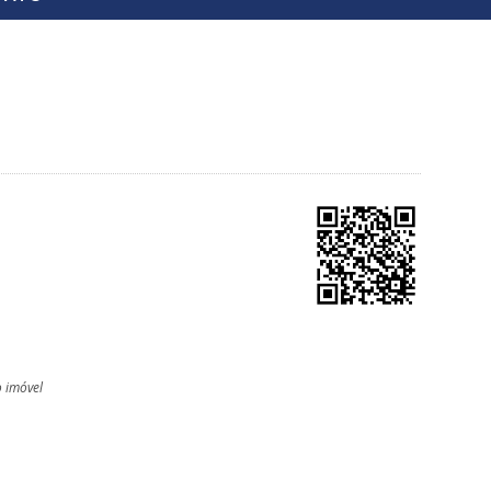
o imóvel
l