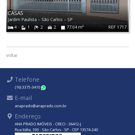
CASAS
Jardim Paulista
–
São Carlos
–
SP
REF 1717
4
1
2
2
77.04 m²
Voltar
Telefone
(16) 3375-3410
WhatsApp
E-mail
anaprado@anaprado.com.br
Endereço
ANA PRADO IMÓVEIS - CRECI - 36412-J
Rua Itália, 393 - São Carlos - SP - CEP 13574-240