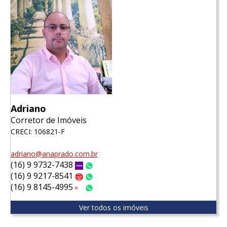
Adriano
Corretor de Imóveis
CRECI: 106821-F
adriano@anaprado.com.br
(16) 9 9732-7438
Vivo
WhatsApp
(16) 9 9217-8541
Claro
WhatsApp
(16) 9 8145-4995
Tim
WhatsApp
Ver todos os imóveis