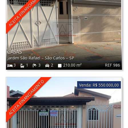
ACEITA FINANCIAMENTO
CASAS
Jardim São Rafael
–
São Carlos
–
SP
REF 986
3
1
3
2
210.00 m²
ACEITA FINANCIAMENTO
Venda:
R$ 550.000,00