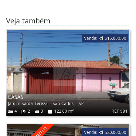
Veja também
Venda:
R$ 515.000,00
CASAS
Jardim Santa Tereza
–
São Carlos
–
SP
REF 981
4
2
3
122.00 m²
Venda:
R$ 520.000,00