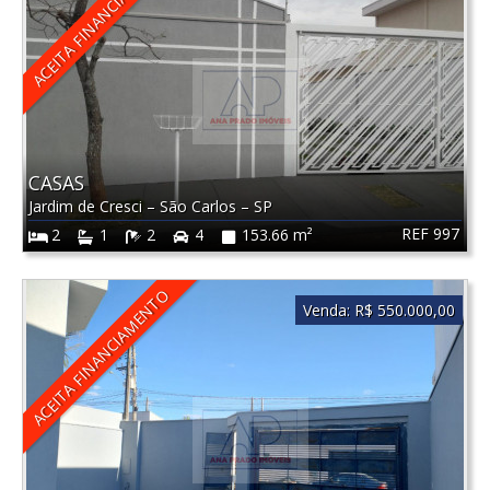
ACEITA FINANCIAMENTO
CASAS
Jardim de Cresci
–
São Carlos
–
SP
REF 997
2
1
2
4
153.66 m²
ACEITA FINANCIAMENTO
Venda:
R$ 550.000,00