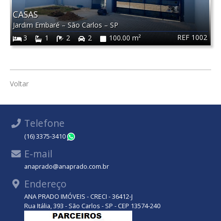
CASAS
Jardim Embaré
–
São Carlos
–
SP
REF 1002
3
1
2
2
100.00 m²
Voltar
Telefone
(16) 3375-3410
WhatsApp
E-mail
anaprado@anaprado.com.br
Endereço
ANA PRADO IMÓVEIS - CRECI - 36412-J
Rua Itália, 393 - São Carlos - SP - CEP 13574-240