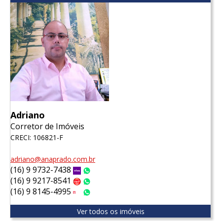
Adriano
Corretor de Imóveis
CRECI: 106821-F
adriano@anaprado.com.br
(16) 9 9732-7438
Vivo
WhatsApp
(16) 9 9217-8541
Claro
WhatsApp
(16) 9 8145-4995
Tim
WhatsApp
Ver todos os imóveis