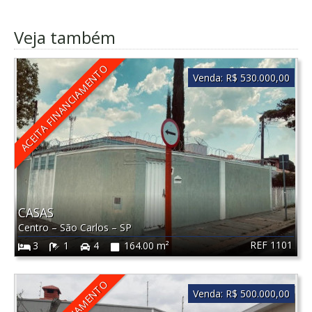
Veja também
ACEITA FINANCIAMENTO
Venda:
R$ 530.000,00
CASAS
Centro
–
São Carlos
–
SP
REF 1101
3
1
4
164.00 m²
Venda:
R$ 500.000,00