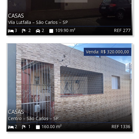
CASAS
Vila Lutfalla
–
São Carlos
–
SP
REF 277
3
2
2
109.90 m²
Venda:
R$ 320.000,00
CASAS
Centro
–
São Carlos
–
SP
REF 1336
2
1
160.00 m²