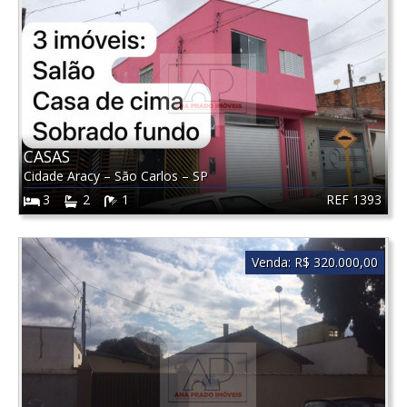
CASAS
Cidade Aracy
–
São Carlos
–
SP
REF 1393
3
2
1
Venda:
R$ 320.000,00