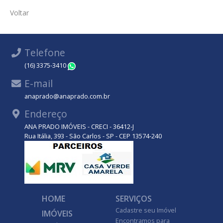
Voltar
Telefone
(16) 3375-3410
WhatsApp
E-mail
anaprado@anaprado.com.br
Endereço
ANA PRADO IMÓVEIS - CRECI - 36412-J
Rua Itália, 393 - São Carlos - SP - CEP 13574-240
HOME
SERVIÇOS
Cadastre seu Imóvel
IMÓVEIS
Encontramos para