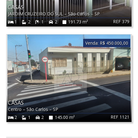
CASAS
JARDIM CRUZEIRO DO SUL
–
São Carlos
–
SP
REF 379
1
2
1
2
191.73 m²
Venda:
R$ 450.000,00
CASAS
Centro
–
São Carlos
–
SP
REF 1121
2
1
2
145.00 m²