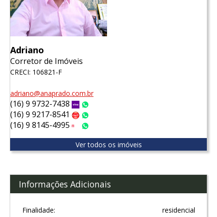
Adriano
Corretor de Imóveis
CRECI: 106821-F
adriano@anaprado.com.br
(16) 9 9732-7438
Vivo
WhatsApp
(16) 9 9217-8541
Claro
WhatsApp
(16) 9 8145-4995
Tim
WhatsApp
Ver todos os imóveis
Informações Adicionais
Finalidade:
residencial