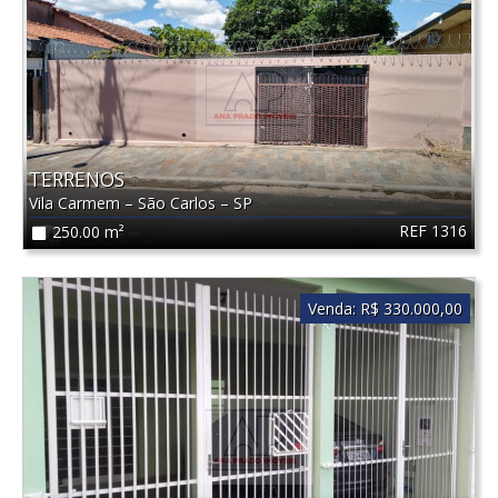
TERRENOS
Vila Carmem
–
São Carlos
–
SP
REF 1316
250.00 m²
Venda:
R$ 330.000,00