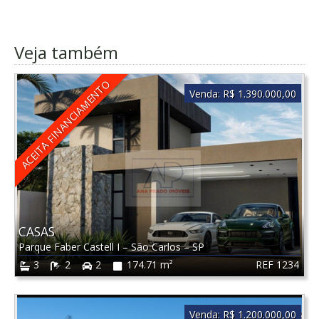
Veja também
ACEITA FINANCIAMENTO
Venda:
R$ 1.390.000,00
CASAS
Parque Faber Castell I
–
São Carlos
–
SP
REF 1234
3
2
2
174.71 m²
Venda:
R$ 1.200.000,00