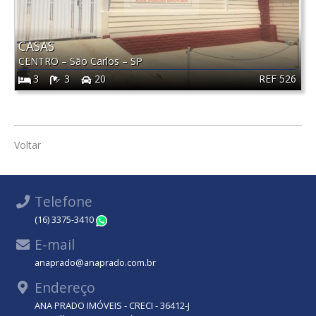
CASAS
CENTRO
–
São Carlos
–
SP
REF 526
3
3
20
Voltar
Telefone
(16) 3375-3410
WhatsApp
E-mail
anaprado@anaprado.com.br
Endereço
ANA PRADO IMÓVEIS - CRECI - 36412-J