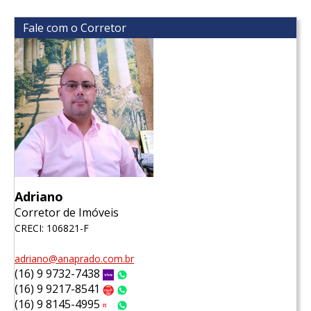
Fale com o Corretor
Adriano
Corretor de Imóveis
CRECI: 106821-F
adriano@anaprado.com.br
(16) 9 9732-7438
Vivo
WhatsApp
(16) 9 9217-8541
Claro
WhatsApp
(16) 9 8145-4995
Tim
WhatsApp