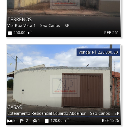
TERRENOS
Vila Boa Vista 1
–
São Carlos
–
SP
REF 261
250.00 m²
Venda:
R$ 220.000,00
CASAS
Loteamento Residencial Eduardo Abdelnur
–
São Carlos
–
SP
REF 1326
3
2
1
120.00 m²