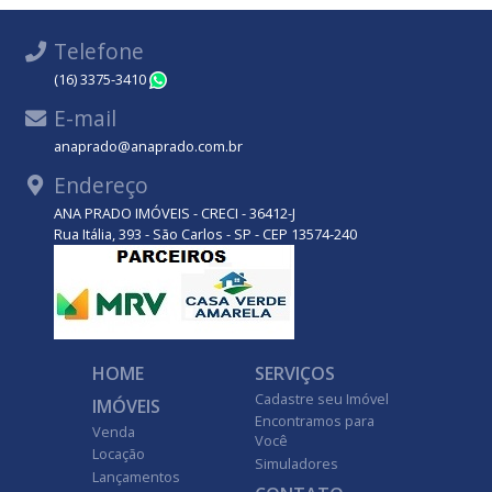
Telefone
(16) 3375-3410
WhatsApp
E-mail
anaprado@anaprado.com.br
Endereço
ANA PRADO IMÓVEIS - CRECI - 36412-J
Rua Itália, 393 - São Carlos - SP - CEP 13574-240
HOME
SERVIÇOS
Cadastre seu Imóvel
IMÓVEIS
Encontramos para
Venda
Você
Locação
Simuladores
Lançamentos