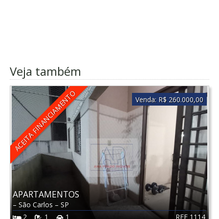
Veja também
ACEITA FINANCIAMENTO
Venda:
R$ 260.000,00
APARTAMENTOS
–
São Carlos
–
SP
REF 1114
2
1
1