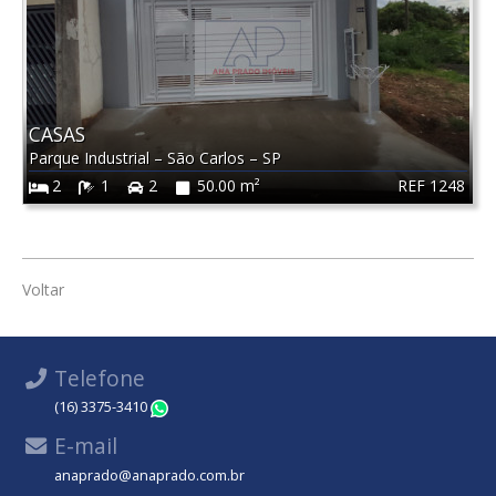
CASAS
Parque Industrial
–
São Carlos
–
SP
REF 1248
2
1
2
50.00 m²
Voltar
Telefone
(16) 3375-3410
WhatsApp
E-mail
anaprado@anaprado.com.br