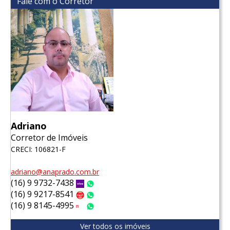
Fale com o Corretor
Adriano
Corretor de Imóveis
CRECI: 106821-F
adriano@anaprado.com.br
(16) 9 9732-7438
Vivo
WhatsApp
(16) 9 9217-8541
Claro
WhatsApp
(16) 9 8145-4995
Tim
WhatsApp
Ver todos os imóveis