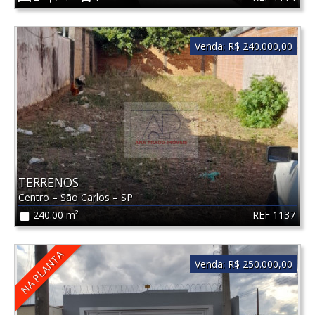
Venda:
R$ 240.000,00
TERRENOS
Centro
–
São Carlos
–
SP
REF 1137
240.00 m²
NA PLANTA
Venda:
R$ 250.000,00