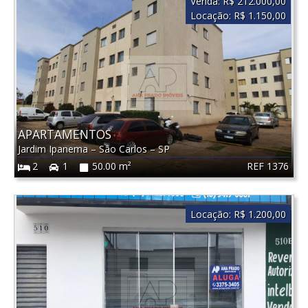
Venda:
R$ 212.000,00
Locação:
R$ 1.150,00
APARTAMENTOS
Jardim Ipanema
–
São Carlos
–
SP
REF 1376
2
1
50.00 m²
Locação:
R$ 1.200,00