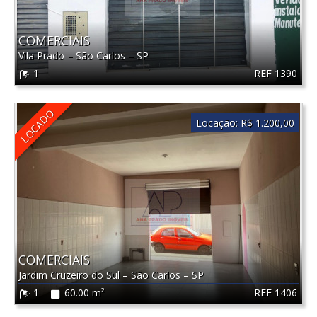
COMERCIAIS
Vila Prado
–
São Carlos
–
SP
REF 1390
1
LOCADO
Locação:
R$ 1.200,00
COMERCIAIS
Jardim Cruzeiro do Sul
–
São Carlos
–
SP
REF 1406
1
60.00 m²