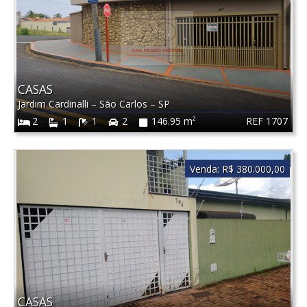
CASAS
Jardim Cardinalli
–
São Carlos
–
SP
REF 1707
2
1
1
2
146.95 m²
Venda:
R$ 380.000,00
CASAS