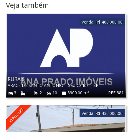
Veja também
Venda:
R$ 400.000,00
RURAIS
ARACÊ DE SANTO ANTONIO
–
São Carlos
–
SP
REF 881
3
1
2
10
3900.00 m²
VENDIDO
Venda:
R$ 430.000,00