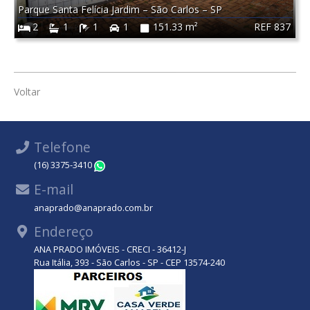
Parque Santa Felícia Jardim
–
São Carlos
–
SP
REF 837
2
1
1
1
151.33 m²
Voltar
Telefone
(16) 3375-3410
WhatsApp
E-mail
anaprado@anaprado.com.br
Endereço
ANA PRADO IMÓVEIS - CRECI - 36412-J
Rua Itália, 393 - São Carlos - SP - CEP 13574-240