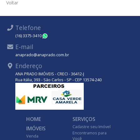
Voltar
Telefone
(16) 3375-3410
WhatsApp
E-mail
anaprado@anaprado.com.br
Endereço
ANA PRADO IMÓVEIS - CRECI - 36412-J
Rua Itália, 393 - São Carlos - SP - CEP 13574-240
HOME
SERVIÇOS
Cadastre seu Imóvel
IMÓVEIS
Encontramos para
Venda
Você