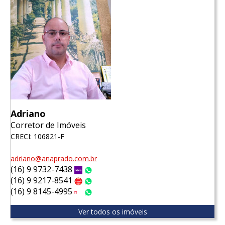
Adriano
Corretor de Imóveis
CRECI: 106821-F
adriano@anaprado.com.br
(16) 9 9732-7438
Vivo
WhatsApp
(16) 9 9217-8541
Claro
WhatsApp
(16) 9 8145-4995
Tim
WhatsApp
Ver todos os imóveis