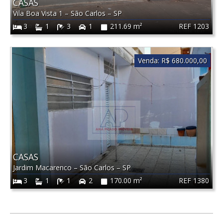
CASAS
Vila Boa Vista 1
–
São Carlos
–
SP
REF 1203
3
1
3
1
211.69 m²
Venda:
R$ 680.000,00
CASAS
Jardim Macarenco
–
São Carlos
–
SP
REF 1380
3
1
1
2
170.00 m²