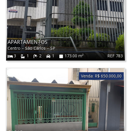
APARTAMENTOS
Centro
–
São Carlos
–
SP
REF 783
3
1
2
1
173.00 m²
Venda:
R$ 650.000,00