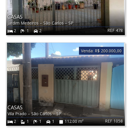
CASAS
Jardim Medeiros
–
São Carlos
–
SP
REF 478
2
1
2
Venda:
R$ 200.000,00
CASAS
Vila Prado
–
São Carlos
–
SP
REF 1058
2
1
1
1
112.00 m²