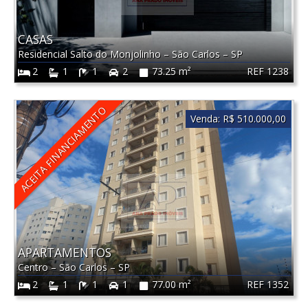
CASAS
Residencial Salto do Monjolinho
–
São Carlos
–
SP
REF 1238
2
1
1
2
73.25 m²
ACEITA FINANCIAMENTO
Venda:
R$ 510.000,00
APARTAMENTOS
Centro
–
São Carlos
–
SP
REF 1352
2
1
1
1
77.00 m²