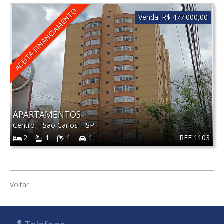
ACEITA FINANCIAMENTO
Venda:
R$ 477.000,00
APARTAMENTOS
Centro
–
São Carlos
–
SP
REF 1103
2
1
1
1
Voltar