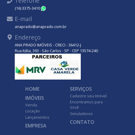
Telefone
(16) 3375-3410
WhatsApp
E-mail
anaprado@anaprado.com.br
Endereço
ANA PRADO IMÓVEIS - CRECI - 36412-J
Rua Itália, 393 - São Carlos - SP - CEP 13574-240
HOME
SERVIÇOS
Cadastre seu Imóvel
IMÓVEIS
Encontramos para
Venda
Você
Locação
Simuladores
Lançamentos
CONTATO
EMPRESA