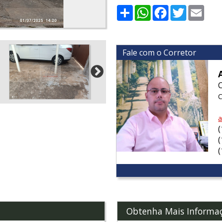
Share
WhatsApp
Facebook
Twitter
Emai
Fale com o Corretor
C
a
Obtenha Mais Informa