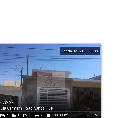
Venda:
R$ 210.000,00
CASAS
Vila Carmem
–
São Carlos
–
SP
REF 54
2
1
1
2
100.00 m²