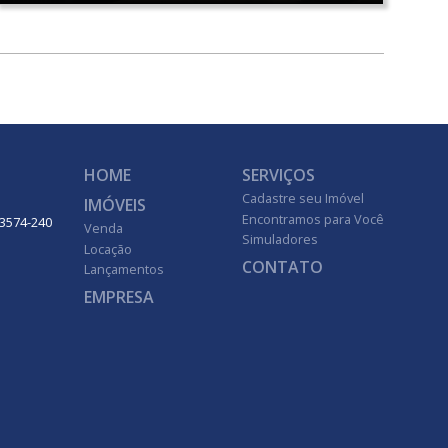
HOME
SERVIÇOS
Cadastre seu Imóvel
IMÓVEIS
Encontramos para Você
 13574-240
Venda
Simuladores
Locação
CONTATO
Lançamentos
EMPRESA