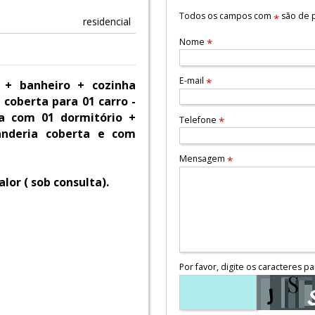
Todos os campos com
são de p
*
residencial
Nome
*
E-mail
*
 + banheiro + cozinha
coberta para 01 carro -
a com 01 dormitório +
Telefone
*
anderia coberta e com
Mensagem
*
lor ( sob consulta).
Por favor, digite os caracteres pa