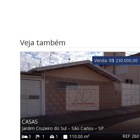
Veja também
Venda:
R$ 230.000,00
CASAS
Jardim Cruzeiro do Sul
–
São Carlos
–
SP
REF 260
3
1
1
110.00 m²