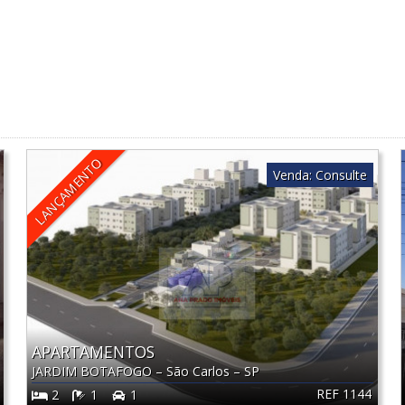
LANÇAMENTO
Venda:
Consulte
APARTAMENTOS
JARDIM BOTAFOGO
–
São Carlos
–
SP
REF 1144
2
1
1