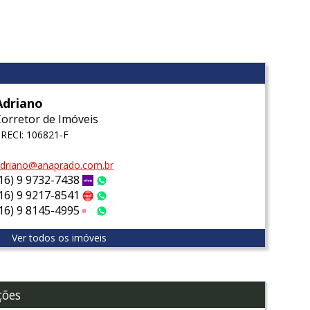
l
Adriano
Corretor de Imóveis
RECI: 106821-F
driano@anaprado.com.br
(16) 9 9732-7438
Vivo
WhatsApp
(16) 9 9217-8541
Claro
WhatsApp
(16) 9 8145-4995
Tim
WhatsApp
Ver todos os imóveis
ções