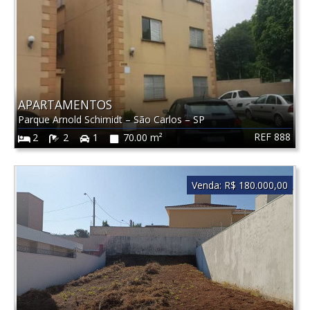
APARTAMENTOS
Parque Arnold Schimidt
–
São Carlos
–
SP
REF 888
2
2
1
70.00 m²
Venda:
R$ 180.000,00