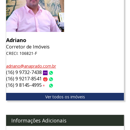
Adriano
Corretor de Imóveis
CRECI: 106821-F
adriano@anaprado.com.br
(16) 9 9732-7438
Vivo
WhatsApp
(16) 9 9217-8541
Claro
WhatsApp
(16) 9 8145-4995
Tim
WhatsApp
Ver todos os imóveis
Informações Adicionais