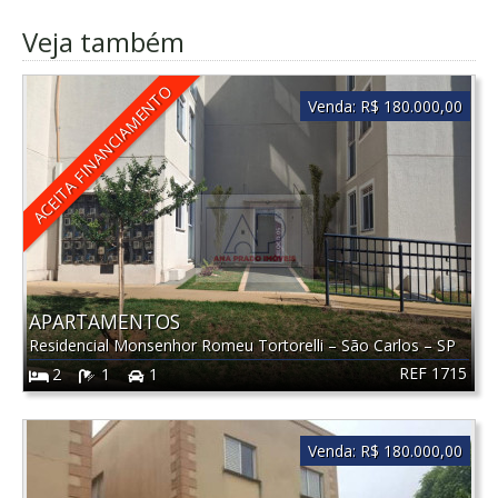
Veja também
ACEITA FINANCIAMENTO
Venda:
R$ 180.000,00
APARTAMENTOS
Residencial Monsenhor Romeu Tortorelli
–
São Carlos
–
SP
REF 1715
2
1
1
Venda:
R$ 180.000,00