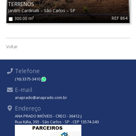
TERRENOS
Jardim Cardinalli
–
São Carlos
–
SP
REF 864
300.00 m²
Voltar
Telefone
(16) 3375-3410
WhatsApp
E-mail
anaprado@anaprado.com.br
Endereço
ANA PRADO IMÓVEIS - CRECI - 36412-J
Rua Itália, 393 - São Carlos - SP - CEP 13574-240