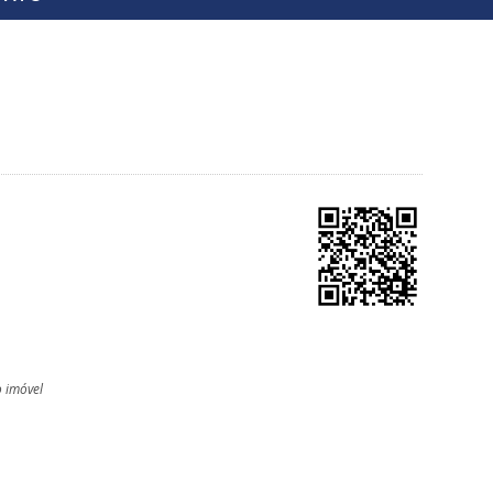
o imóvel
l