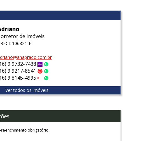
Adriano
Corretor de Imóveis
RECI: 106821-F
driano@anaprado.com.br
(16) 9 9732-7438
Vivo
WhatsApp
(16) 9 9217-8541
Claro
WhatsApp
(16) 9 8145-4995
Tim
WhatsApp
Ver todos os imóveis
ções
reenchimento obrigatório.