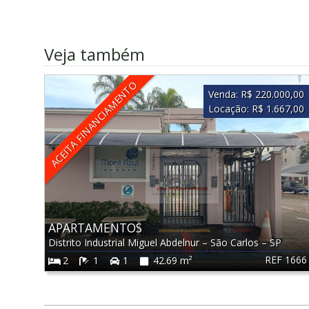
Veja também
ACEITA FINANCIAMENTO
Venda:
R$ 220.000,00
Locação:
R$ 1.667,00
APARTAMENTOS
Distrito Industrial Miguel Abdelnur
–
São Carlos
–
SP
REF 1666
2
1
1
42.69 m²