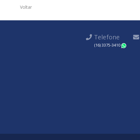
Voltar
Telefone
(16) 3375-3410
Wha