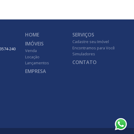
HOME
SERVIÇOS
Cadastre seu Imóvel
IMÓVEIS
Encontramos para Você
 13574-240
Venda
Simuladores
Locação
CONTATO
Lançamentos
EMPRESA