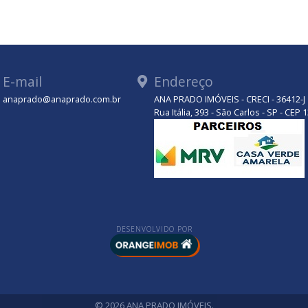
E-mail
Endereço
anaprado@anaprado.com.br
ANA PRADO IMÓVEIS - CRECI - 36412-J
tsApp
Rua Itália, 393 - São Carlos - SP - CEP
DESENVOLVIDO POR
© 2026 ANA PRADO IMÓVEIS.