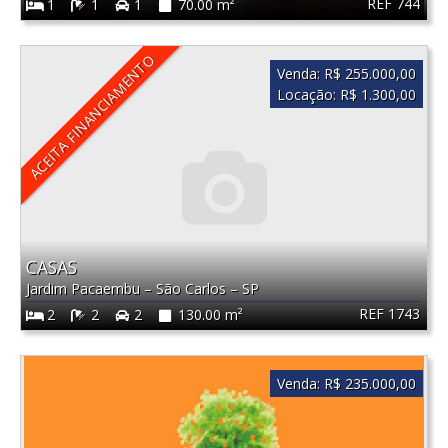
REF 744
1
1
1
70.00 m²
ACEITA FINANCIAMENTO
Venda:
R$ 255.000,00
Locação:
R$ 1.300,00
CASAS
Jardim Pacaembu
–
São Carlos
–
SP
REF 1743
2
2
2
130.00 m²
Venda:
R$ 235.000,00