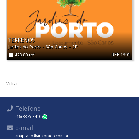
TERRENOS
Jardins do Porto
–
São Carlos
–
SP
REF 1301
428.80 m²
Voltar
Telefone
(16) 3375-3410
WhatsApp
E-mail
anaprado@anaprado.com.br