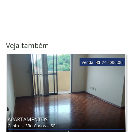
Veja também
Venda:
R$ 240.000,00
APARTAMENTOS
Centro
–
São Carlos
–
SP