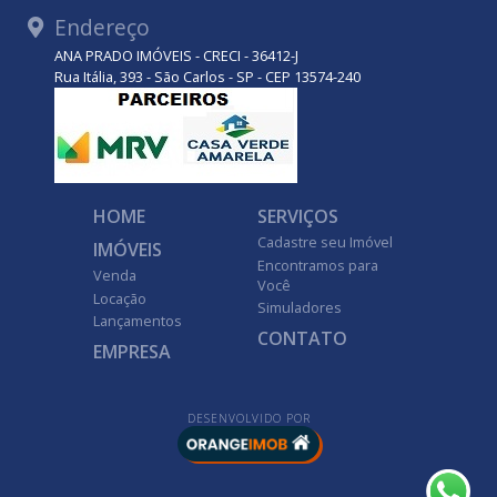
Endereço
ANA PRADO IMÓVEIS - CRECI - 36412-J
Rua Itália, 393 - São Carlos - SP - CEP 13574-240
HOME
SERVIÇOS
Cadastre seu Imóvel
IMÓVEIS
Encontramos para
Venda
Você
Locação
Simuladores
Lançamentos
CONTATO
EMPRESA
DESENVOLVIDO POR