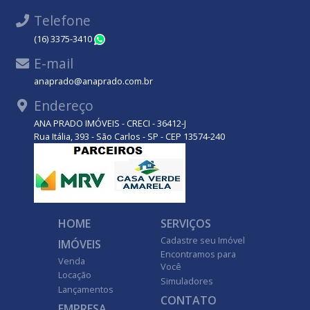
Telefone
(16) 3375-3410
WhatsApp
E-mail
anaprado@anaprado.com.br
Endereço
ANA PRADO IMÓVEIS - CRECI - 36412-J
Rua Itália, 393 - São Carlos - SP - CEP 13574-240
HOME
SERVIÇOS
Cadastre seu Imóvel
IMÓVEIS
Encontramos para
Venda
Você
Locação
Simuladores
Lançamentos
CONTATO
EMPRESA