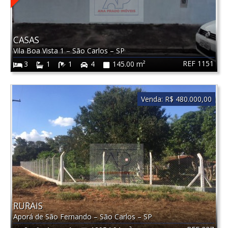
CASAS
Vila Boa Vista 1
–
São Carlos
–
SP
REF 1151
3
1
1
4
145.00 m²
Venda:
R$ 480.000,00
RURAIS
Aporá de São Fernando
–
São Carlos
–
SP