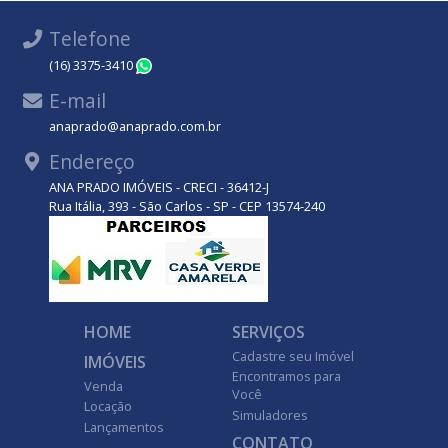
Telefone
(16) 3375-3410
WhatsApp
E-mail
anaprado@anaprado.com.br
Endereço
ANA PRADO IMÓVEIS - CRECI - 36412-J
Rua Itália, 393 - São Carlos - SP - CEP 13574-240
HOME
SERVIÇOS
Cadastre seu Imóvel
IMÓVEIS
Encontramos para
Venda
Você
Locação
Simuladores
Lançamentos
CONTATO