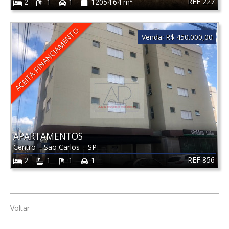
REF 227
2
1
1
12054.64 m²
ACEITA FINANCIAMENTO
Venda:
R$ 450.000,00
APARTAMENTOS
Centro
–
São Carlos
–
SP
REF 856
2
1
1
1
Voltar