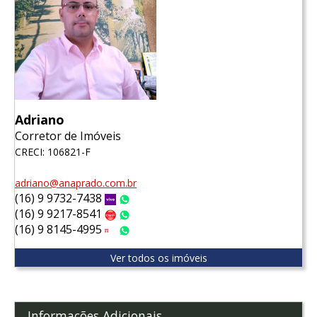
Adriano
Corretor de Imóveis
CRECI: 106821-F
adriano@anaprado.com.br
(16) 9 9732-7438
Vivo
WhatsApp
(16) 9 9217-8541
Claro
WhatsApp
(16) 9 8145-4995
Tim
WhatsApp
Ver todos os imóveis
Informações Adicionais