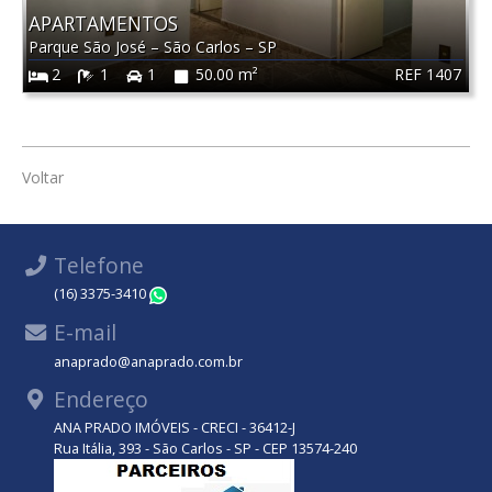
APARTAMENTOS
Parque São José
–
São Carlos
–
SP
REF 1407
2
1
1
50.00 m²
Voltar
Telefone
(16) 3375-3410
WhatsApp
E-mail
anaprado@anaprado.com.br
Endereço
ANA PRADO IMÓVEIS - CRECI - 36412-J
Rua Itália, 393 - São Carlos - SP - CEP 13574-240