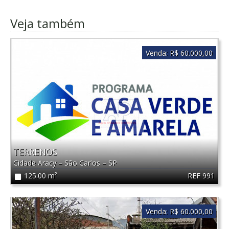
Veja também
Venda:
R$ 60.000,00
TERRENOS
Cidade Aracy
–
São Carlos
–
SP
REF 991
125.00 m²
Venda:
R$ 60.000,00