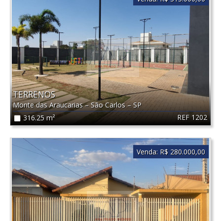
TERRENOS
Monte das Araucarias
–
São Carlos
–
SP
REF 1202
316.25 m²
Venda:
R$ 280.000,00