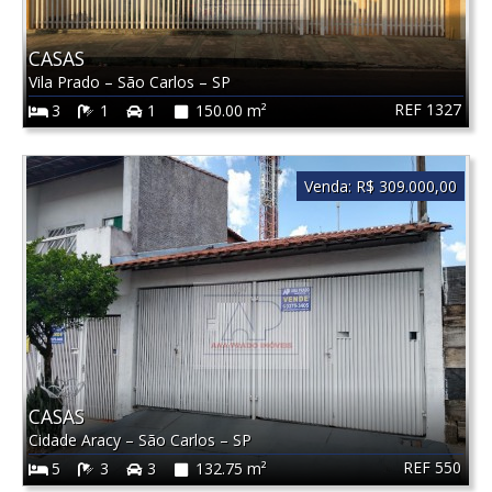
CASAS
Vila Prado
–
São Carlos
–
SP
REF 1327
3
1
1
150.00 m²
Venda:
R$ 309.000,00
CASAS
Cidade Aracy
–
São Carlos
–
SP
REF 550
5
3
3
132.75 m²