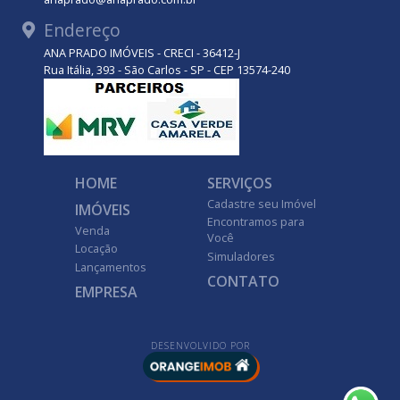
Endereço
ANA PRADO IMÓVEIS - CRECI - 36412-J
Rua Itália, 393 - São Carlos - SP - CEP 13574-240
HOME
SERVIÇOS
Cadastre seu Imóvel
IMÓVEIS
Encontramos para
Venda
Você
Locação
Simuladores
Lançamentos
CONTATO
EMPRESA
DESENVOLVIDO POR