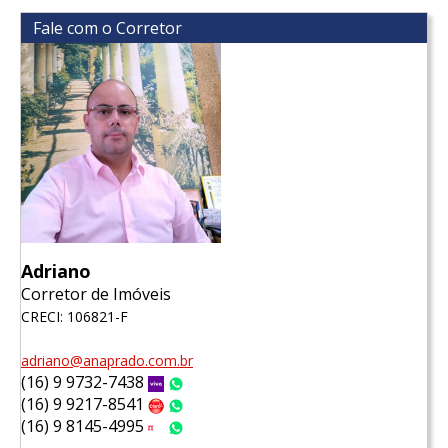
Fale com o Corretor
Adriano
Corretor de Imóveis
CRECI: 106821-F
adriano@anaprado.com.br
(16) 9 9732-7438
Vivo
WhatsApp
(16) 9 9217-8541
Claro
WhatsApp
(16) 9 8145-4995
Tim
WhatsApp