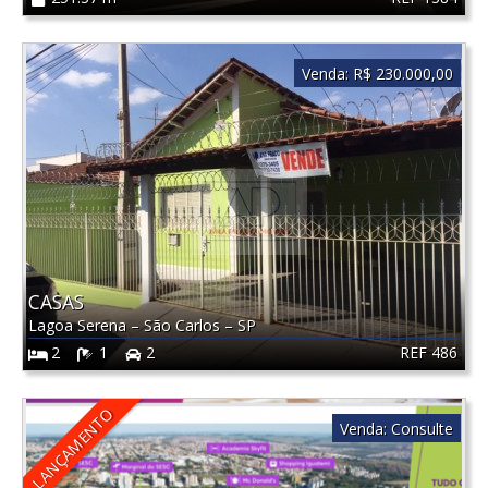
Venda:
R$ 230.000,00
CASAS
Lagoa Serena
–
São Carlos
–
SP
REF 486
2
1
2
LANÇAMENTO
Venda:
Consulte