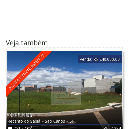
Veja também
ACEITA FINANCIAMENTO
Venda:
R$ 240.000,00
TERRENOS
Recanto do Sabiá
–
São Carlos
–
SP
REF 1384
251.37 m²