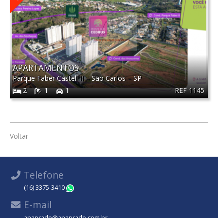
APARTAMENTOS
Parque Faber Castell II
–
São Carlos
–
SP
REF 1145
2
1
1
Voltar
Telefone
(16) 3375-3410
WhatsApp
E-mail
anaprado@anaprado.com.br